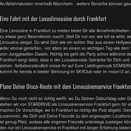
An/Abfahrtskosten innerhalb Mannheim - weitere Bereiche können ge
Eine Fahrt mit der Luxuslimousine durch Frankfurt
Eine Limousine in Frankfurt zu mieten bietet Dir alle Annehmlichkeite
zu etwas ganz Besonderem macht. Stell Dir nur vor, wie toll es wirkt, 
Limousine steigst. Du wirst Dich wie ein echter Star aus einem Hollywo
jeder einmal genießen - vor allem an einem so wichtigen Tag wie dem
vom Junggesellen-Dasein. Richtig los geht die Party schon während de
Frankfurt sorgt dafür, dass in der Luxuskarosse Getränke für Dich und
stehen. Selbstverständlich müsst Ihr auf Eure Lieblingsmusik STARDRIV
kommt Ihr bereits in bester Stimmung im SKYClub oder im moon13 an.
Plane Deine Disco-Route mit dem Limousinenservice Frankfur
Wenn Du noch nicht so richtig weißt, wo Du Deinen Geburtstag oder D
stehen wir von STARDRIVE als Limousinenservice Frankfurt gern für e
machen Dir Vorschläge, wo in Frankfurt so richtig die Post abgeht. Ge
zusammen, die Dich und Deine Freunde zu den angesagten Locations f
ist genug Platz, sodass alle engeren Freunde unterwegs zusteigen k
den nur ein Limousinenservice in Frankfurt mit langer Erfahrung bieten