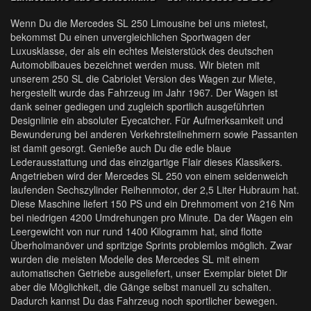
Wenn Du die Mercedes SL 250 Limousine bei uns mietest,
bekommst Du einen unvergleichlichen Sportwagen der
Luxusklasse, der als ein echtes Meisterstück des deutschen
Automobilbaues bezeichnet werden muss. Wir bieten mit
unserem 250 SL die Cabriolet Version des Wagen zur Miete,
hergestellt wurde das Fahrzeug im Jahr 1967. Der Wagen ist
dank seiner gediegen und zugleich sportlich ausgeführten
Designlinie ein absoluter Eyecatcher. Für Aufmerksamkeit und
Bewunderung bei anderen Verkehrsteilnehmern sowie Passanten
ist damit gesorgt. Genieße auch Du die edle blaue
Lederausstattung und das einzigartige Flair dieses Klassikers.
Angetrieben wird der Mercedes SL 250 von einem seidenweich
laufenden Sechszylinder Reihenmotor, der 2,5 Liter Hubraum hat.
Diese Maschine liefert 150 PS und ein Drehmoment von 216 Nm
bei niedrigen 4200 Umdrehungen pro Minute. Da der Wagen ein
Leergewicht von nur rund 1400 Kilogramm hat, sind flotte
Überholmanöver und spritzige Sprints problemlos möglich. Zwar
wurden die meisten Modelle des Mercedes SL mit einem
automatischen Getriebe ausgeliefert, unser Exemplar bietet Dir
aber die Möglichkeit, die Gänge selbst manuell zu schalten.
Dadurch kannst Du das Fahrzeug noch sportlicher bewegen.